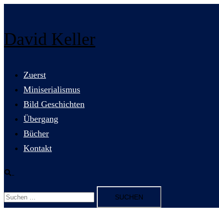
Zum
Inhalt
David Keller
springen
Zuerst
Miniserialismus
Bild Geschichten
Übergang
Bücher
Kontakt
Suche
Suchen
nach: